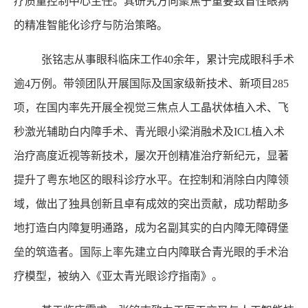
疗质量控制中心主任。其研究方向聚焦于重要致盲性眼病
的精准智能化诊疗与防治策略。
张铭志从事眼科临床工作40余年，累计完成眼科手术
逾4万例。带领团队开展国际及国家级新技术、新项目285
项，在国内率先开展全视觉三焦点人工晶状体植入术、飞
秒激光辅助白内障手术、青光眼小梁消融术及ICL植入术
治疗高度近视等新技术，屡次开创精准治疗新纪元，显著
提升了粤东地区的眼科诊疗水平。在控制和消除白内障领
域，做出了独具创新且卓有成效的突出贡献，成功帮助多
地打造白内障复明通路，成为名副其实的白内障无障碍堡
垒的筑造者。国际上率先建立白内障联合青光眼的手术治
疗模型，被纳入《亚太青光眼诊疗指南》。