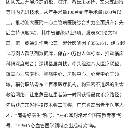
团队先后开展冷冻消融、CRT、希氏束起搏、左束支起搏
等国内先进技术，从年手术量100台到年手术量1000台以
上，推动汕大医附一心血管病医院综合实力全面提升；先
后主持课题8项，其中省部级以上5项，发表SCI论文74
篇，第一或通讯作者42篇，累计影响因子356.164，建立超
14万例人群队列数据库，储存30万份人体标本，推动临床
科研深度融合；深耕基层帮扶，牵头组建八大医疗联盟，
覆盖心血管专科、胸痛中心、房颤中心、心衰中心等领
域，辐射联结粤东上百家医疗机构，构建密不透风的生命
救治网络，让急危重症患者第一时间获得最优诊疗路径；
先后获广东省科技技术奖二等奖、广东省杰出青年医学人
才、“南粤好医生”称号、“左心耳封堵术全国带教专家”称
号、“EPMA心血管医学领域杰出成就奖”等。