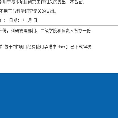
全部用于与本项目研究工作相关的支出，不截留、
不用于与科学研究无关的支出。
： 日期： 年 月 日
三份，科研管理部门、二级学院和负责人各存一份
“包干制”项目经费使用承诺书.docx
】已下载
34
次