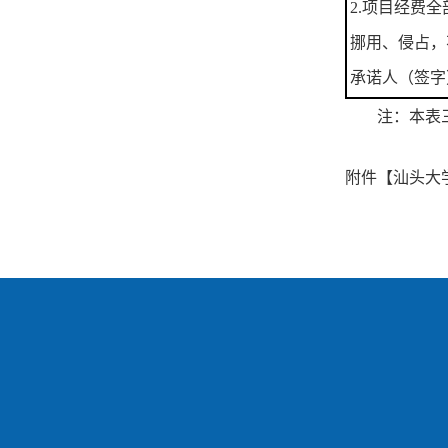
2.项目经费
挪用、侵占，
承诺人（签字）
注：本表
附件【
汕头大学